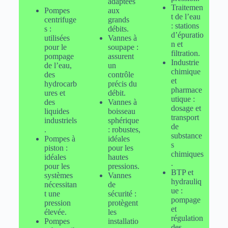
adaptées
Traitemen
Pompes
aux
t de l’eau
centrifuge
grands
: stations
s :
débits.
d’épuratio
utilisées
Vannes à
n et
pour le
soupape :
filtration.
pompage
assurent
Industrie
de l’eau,
un
chimique
des
contrôle
et
hydrocarb
précis du
pharmace
ures et
débit.
utique :
des
Vannes à
dosage et
liquides
boisseau
transport
industriels
sphérique
de
.
: robustes,
substance
Pompes à
idéales
s
piston :
pour les
chimiques
idéales
hautes
.
pour les
pressions.
BTP et
systèmes
Vannes
hydrauliq
nécessitan
de
ue :
t une
sécurité :
pompage
pression
protègent
et
élevée.
les
régulation
Pompes
installatio
des