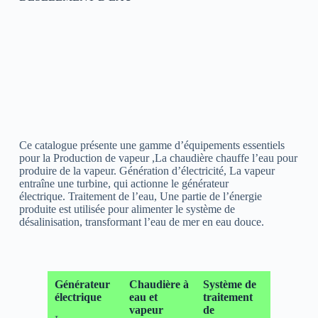
Ce catalogue présente une gamme d’équipements essentiels
pour la Production de vapeur ,La chaudière chauffe l’eau pour
produire de la vapeur. Génération d’électricité, La vapeur
entraîne une turbine, qui actionne le générateur
électrique. Traitement de l’eau, Une partie de l’énergie
produite est utilisée pour alimenter le système de
désalinisation, transformant l’eau de mer en eau douce.
Générateur
Chaudière à
Système de
électrique
eau et
traitement
vapeur
de