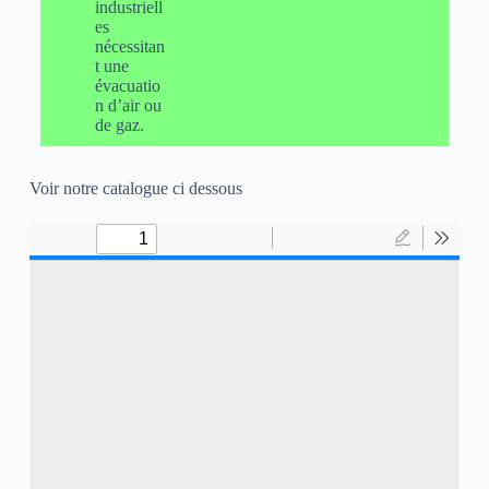
industriell
es
nécessitan
t une
évacuatio
n d’air ou
de gaz.
Voir notre catalogue ci dessous