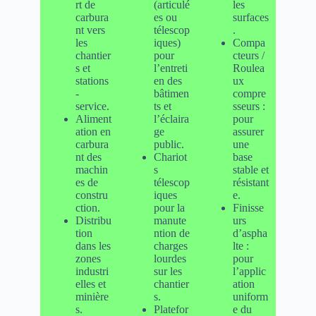
rt de
(articulé
les
carbura
es ou
surfaces
nt vers
télescop
.
les
iques)
Compa
chantier
pour
cteurs /
s et
l’entreti
Roulea
stations
en des
ux
-
bâtimen
compre
service.
ts et
sseurs :
Aliment
l’éclaira
pour
ation en
ge
assurer
carbura
public.
une
nt des
Chariot
base
machin
s
stable et
es de
télescop
résistant
constru
iques
e.
ction.
pour la
Finisse
Distribu
manute
urs
tion
ntion de
d’aspha
dans les
charges
lte :
zones
lourdes
pour
industri
sur les
l’applic
elles et
chantier
ation
minière
s.
uniform
s.
Platefor
e du