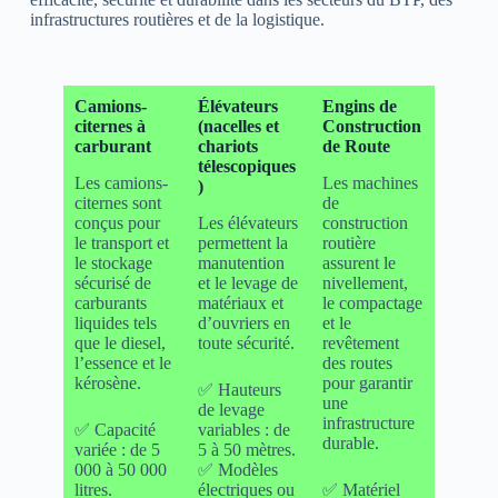
infrastructures routières et de la logistique.
Camions-
Élévateurs
Engins de
citernes à
(nacelles et
Construction
carburant
chariots
de Route
télescopiques
Les camions-
Les machines
)
citernes sont
de
conçus pour
Les élévateurs
construction
le transport et
permettent la
routière
le stockage
manutention
assurent le
sécurisé de
et le levage de
nivellement,
carburants
matériaux et
le compactage
liquides tels
d’ouvriers en
et le
que le diesel,
toute sécurité.
revêtement
l’essence et le
des routes
kérosène.
pour garantir
✅ Hauteurs
une
de levage
infrastructure
✅ Capacité
variables : de
durable.
variée : de 5
5 à 50 mètres.
000 à 50 000
✅ Modèles
litres.
électriques ou
✅ Matériel