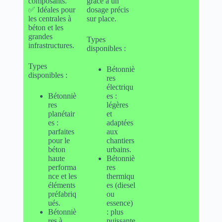
composants.
grâce à un
✅ Idéales pour
dosage précis
les centrales à
sur place.
béton et les
grandes
Types
infrastructures.
disponibles :
Types
Bétonniè
disponibles :
res
électriqu
Bétonniè
es :
res
légères
planétair
et
es :
adaptées
parfaites
aux
pour le
chantiers
béton
urbains.
haute
Bétonniè
performa
res
nce et les
thermiqu
éléments
es (diesel
préfabriq
ou
ués.
essence)
Bétonniè
: plus
res à
puissante