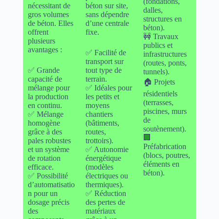
(fondations,
nécessitant de
béton sur site,
dalles,
gros volumes
sans dépendre
structures en
de béton. Elles
d’une centrale
béton).
offrent
fixe.
🚧 Travaux
plusieurs
publics et
avantages :
✅ Facilité de
infrastructures
transport sur
(routes, ponts,
✅ Grande
tout type de
tunnels).
capacité de
terrain.
🏠 Projets
mélange pour
✅ Idéales pour
résidentiels
la production
les petits et
(terrasses,
en continu.
moyens
piscines, murs
✅ Mélange
chantiers
de
homogène
(bâtiments,
soutènement).
grâce à des
routes,
🏢
pales robustes
trottoirs).
Préfabrication
et un système
✅ Autonomie
(blocs, poutres,
de rotation
énergétique
éléments en
efficace.
(modèles
béton).
✅ Possibilité
électriques ou
d’automatisatio
thermiques).
n pour un
✅ Réduction
dosage précis
des pertes de
des
matériaux