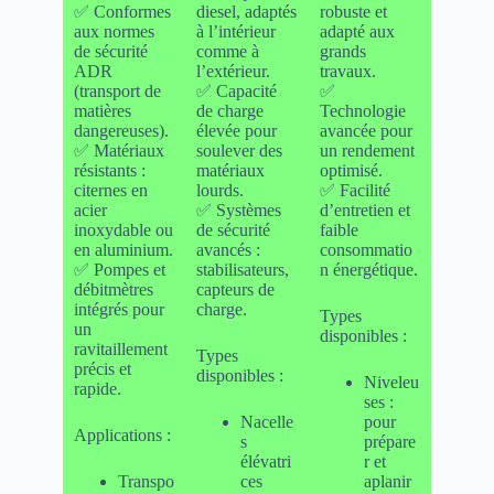
✅ Conformes
diesel, adaptés
robuste et
aux normes
à l’intérieur
adapté aux
de sécurité
comme à
grands
ADR
l’extérieur.
travaux.
(transport de
✅ Capacité
✅
matières
de charge
Technologie
dangereuses).
élevée pour
avancée pour
✅ Matériaux
soulever des
un rendement
résistants :
matériaux
optimisé.
citernes en
lourds.
✅ Facilité
acier
✅ Systèmes
d’entretien et
inoxydable ou
de sécurité
faible
en aluminium.
avancés :
consommatio
✅ Pompes et
stabilisateurs,
n énergétique.
débitmètres
capteurs de
intégrés pour
charge.
Types
un
disponibles :
ravitaillement
Types
précis et
disponibles :
Niveleu
rapide.
ses :
Nacelle
pour
Applications :
s
prépare
élévatri
r et
Transpo
ces
aplanir