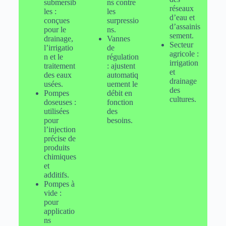
submersib
ns contre
réseaux
les :
les
d’eau et
conçues
surpressio
d’assainis
pour le
ns.
sement.
drainage,
Vannes
Secteur
l’irrigatio
de
agricole :
n et le
régulation
irrigation
traitement
: ajustent
et
des eaux
automatiq
drainage
usées.
uement le
des
Pompes
débit en
cultures.
doseuses :
fonction
utilisées
des
pour
besoins.
l’injection
précise de
produits
chimiques
et
additifs.
Pompes à
vide :
pour
applicatio
ns