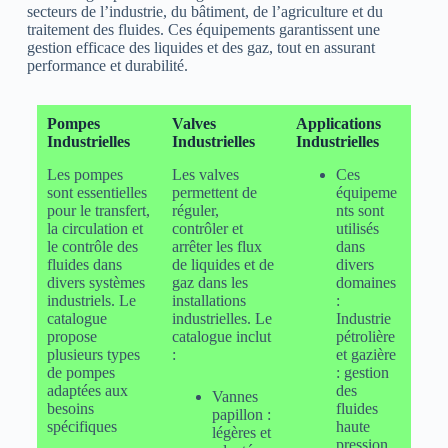
secteurs de l’industrie, du bâtiment, de l’agriculture et du
traitement des fluides. Ces équipements garantissent une
gestion efficace des liquides et des gaz, tout en assurant
performance et durabilité.
Pompes
Valves
Applications
Industrielles
Industrielles
Industrielles
Les pompes
Les valves
Ces
sont essentielles
permettent de
équipeme
pour le transfert,
réguler,
nts sont
la circulation et
contrôler et
utilisés
le contrôle des
arrêter les flux
dans
fluides dans
de liquides et de
divers
divers systèmes
gaz dans les
domaines
industriels. Le
installations
:
catalogue
industrielles. Le
Industrie
propose
catalogue inclut
pétrolière
plusieurs types
:
et gazière
de pompes
: gestion
adaptées aux
des
Vannes
besoins
fluides
papillon :
spécifiques
haute
légères et
pression.