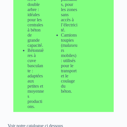
double
s, pour
arbre :
les zones
idéales
sans
pour les
accès à
centrales
l’électrici
à béton
té.
de
Camions
grande
toupies
capacité.
(malaxeu
Bétonniè
rs
res à
mobiles)
cuve
: utilisés
basculan
pour le
te :
transport
adaptées
et le
aux
coulage
petites et
du
moyenne
béton.
s
producti
ons.
Voir notre catalogue ci dessous