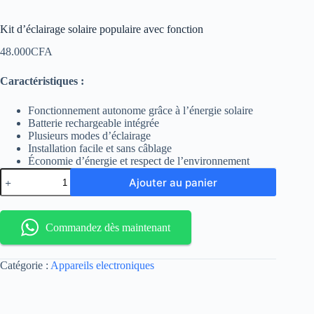
Kit d’éclairage solaire populaire avec fonction
48.000
CFA
Caractéristiques :
Fonctionnement autonome grâce à l’énergie solaire
Batterie rechargeable intégrée
Plusieurs modes d’éclairage
Installation facile et sans câblage
Économie d’énergie et respect de l’environnement
quantité
Ajouter au panier
de
Kit
d’éclairage
solaire
Commandez dès maintenant
populaire
avec
fonction
Catégorie :
Appareils electroniques